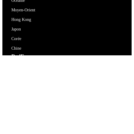
Océanie
Moyen-Orient
Hong Kong
Japon
Corée
Chine
RedEx
À propos de nous
Blog
Politique de confidentialité
Conditions d'utilisation
Contactez-nous
support@redex.vip
Aide