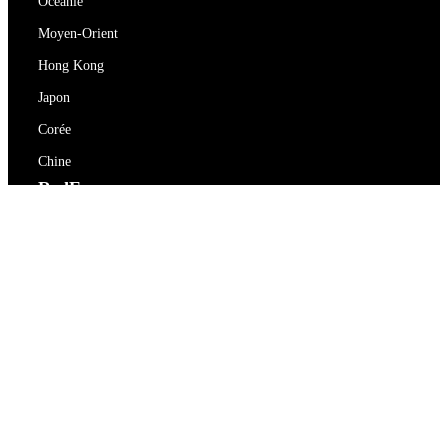
Océanie
Moyen-Orient
Hong Kong
Japon
Corée
Chine
RedEx
À propos de nous
Blog
Politique de confidentialité
Conditions d'utilisation
Contactez-nous
support@redex.vip
Aide