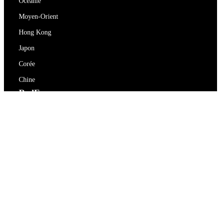
Océanie
Moyen-Orient
Hong Kong
Japon
Corée
Chine
RedEx
À propos de nous
Blog
Politique de confidentialité
Conditions d'utilisation
Contactez-nous
support@redex.vip
Aide