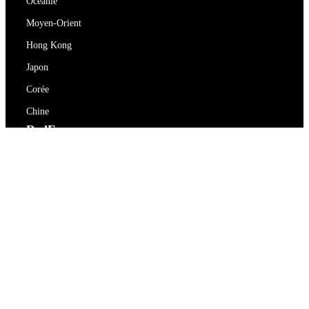
Océanie
Moyen-Orient
Hong Kong
Japon
Corée
Chine
RedEx
À propos de nous
Blog
Politique de confidentialité
Conditions d'utilisation
Contactez-nous
support@redex.vip
Aide