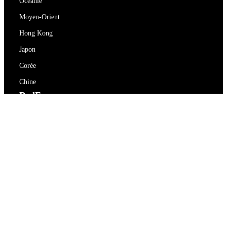
Océanie
Moyen-Orient
Hong Kong
Japon
Corée
Chine
RedEx
À propos de nous
Blog
Politique de confidentialité
Conditions d'utilisation
Contactez-nous
support@redex.vip
Aide