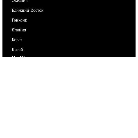
Океания
Ближний Восток
Гонконг.
Япония
Корея
Китай
RedEx
О нас
Блог
Политика конфиденциальности
Условия предоставления услуг
Свяжитесь с нами
support@redex.vip
Помогите