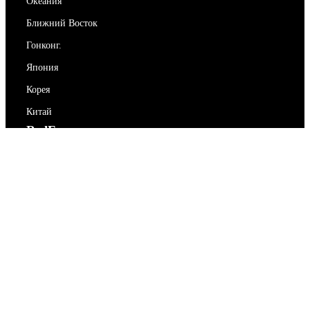
Океания
Ближний Восток
Гонконг.
Япония
Корея
Китай
RedEx
О нас
Блог
Политика конфиденциальности
Условия предоставления услуг
Свяжитесь с нами
support@redex.vip
Помогите