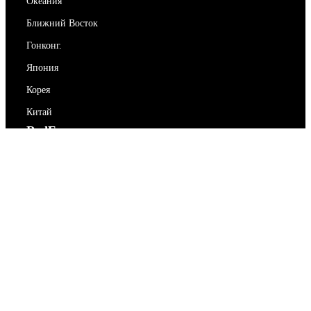
Океания
Ближний Восток
Гонконг.
Япония
Корея
Китай
RedEx
О нас
Блог
Политика конфиденциальности
Условия предоставления услуг
Свяжитесь с нами
support@redex.vip
Помогите