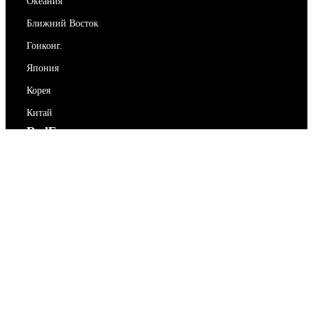
Океания
Ближний Восток
Гонконг.
Япония
Корея
Китай
RedEx
О нас
Блог
Политика конфиденциальности
Условия предоставления услуг
Свяжитесь с нами
support@redex.vip
Помогите