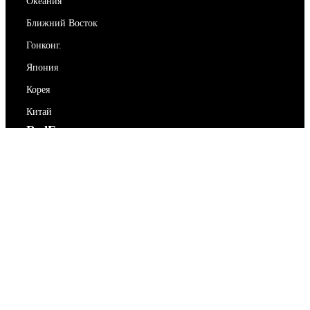
Океания
Ближний Восток
Гонконг.
Япония
Корея
Китай
RedEx
О нас
Блог
Политика конфиденциальности
Условия предоставления услуг
Свяжитесь с нами
support@redex.vip
Помогите