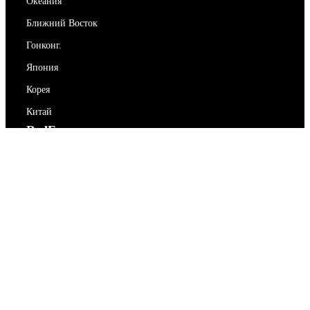
Океания
Ближний Восток
Гонконг.
Япония
Корея
Китай
RedEx
О нас
Блог
Политика конфиденциальности
Условия предоставления услуг
Свяжитесь с нами
support@redex.vip
Помогите