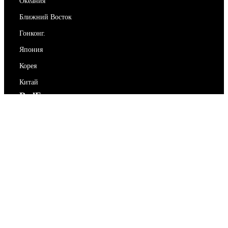
Океания
Ближний Восток
Гонконг.
Япония
Корея
Китай
RedEx
О нас
Блог
Политика конфиденциальности
Условия предоставления услуг
Свяжитесь с нами
support@redex.vip
Помогите