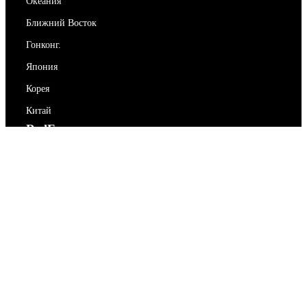
Океания
Ближний Восток
Гонконг.
Япония
Корея
Китай
RedEx
О нас
Блог
Политика конфиденциальности
Условия предоставления услуг
Свяжитесь с нами
support@redex.vip
Помогите