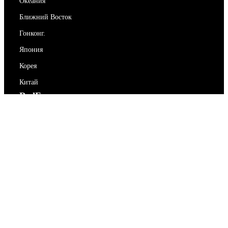
Океания
Ближний Восток
Гонконг.
Япония
Корея
Китай
RedEx
О нас
Блог
Политика конфиденциальности
Условия предоставления услуг
Свяжитесь с нами
support@redex.vip
Помогите