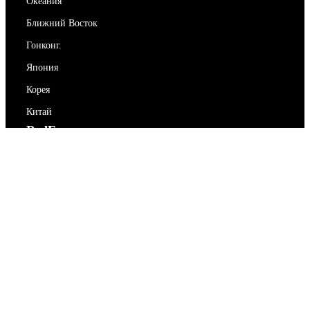
Океания
Ближний Восток
Гонконг.
Япония
Корея
Китай
RedEx
О нас
Блог
Политика конфиденциальности
Условия предоставления услуг
Свяжитесь с нами
support@redex.vip
Помогите