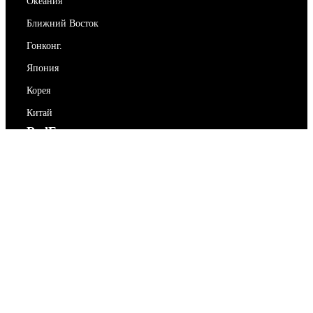
Океания
Ближний Восток
Гонконг.
Япония
Корея
Китай
RedEx
О нас
Блог
Политика конфиденциальности
Условия предоставления услуг
Свяжитесь с нами
support@redex.vip
Помогите