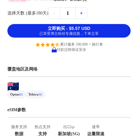
−
+
1
选择天数 (最多180天)
立即购买 - $5.57 USD
已享受博主粉丝专属优惠，下单立享
累计服务 100,000 + 旅行者
付款过程保证安全
覆盖地区及网络
Optus
Telstra
5G
5G
eSIM参数
服务支持
热点支持
出口ip
速率
数据
支持
新加坡(SG)
达量限速