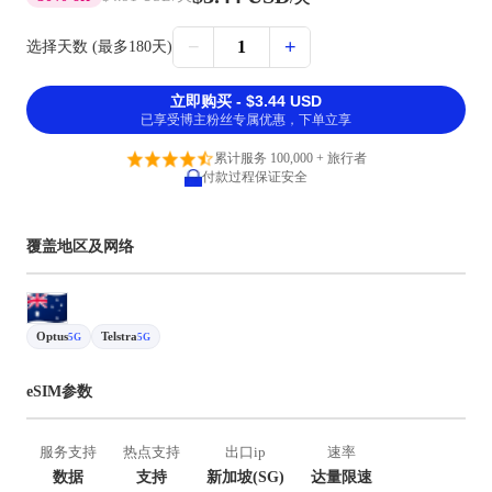
−
+
1
选择天数 (最多180天)
立即购买 - $3.44 USD
已享受博主粉丝专属优惠，下单立享
累计服务 100,000 + 旅行者
付款过程保证安全
覆盖地区及网络
Optus
Telstra
5G
5G
eSIM参数
服务支持
热点支持
出口ip
速率
数据
支持
新加坡(SG)
达量限速