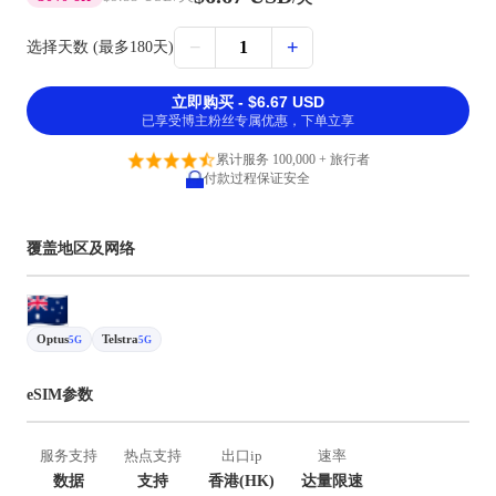
−
+
1
选择天数 (最多180天)
立即购买 - $6.67 USD
已享受博主粉丝专属优惠，下单立享
累计服务 100,000 + 旅行者
付款过程保证安全
覆盖地区及网络
Optus
Telstra
5G
5G
eSIM参数
服务支持
热点支持
出口ip
速率
数据
支持
香港(HK)
达量限速