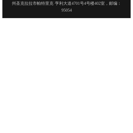
州圣克拉拉市帕特里克·亨利大道4701号4号楼402室，邮编：
95054