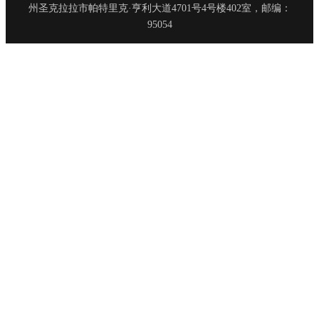
州圣克拉拉市帕特里克·亨利大道4701号4号楼402室，邮编：
95054