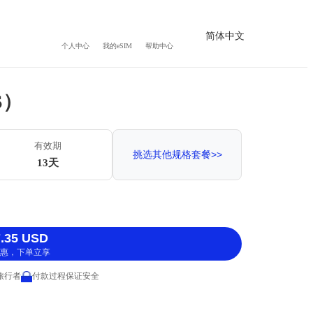
简体中文
个人中心
我的eSIM
帮助中心
S）
有效期
挑选其他规格套餐>>
13天
.35 USD
惠，下单立享
 旅行者
付款过程保证安全