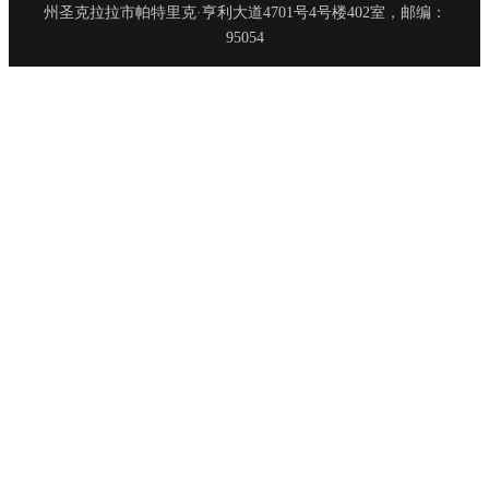
州圣克拉拉市帕特里克·亨利大道4701号4号楼402室，邮编：
95054