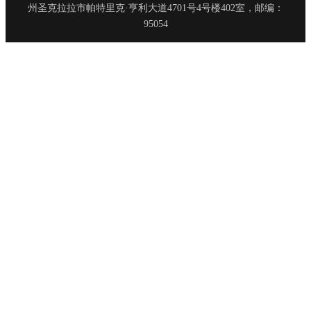
州圣克拉拉市帕特里克·亨利大道4701号4号楼402室，邮编：
95054