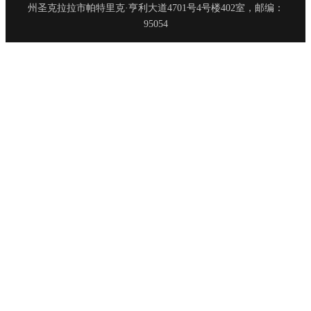
州圣克拉拉市帕特里克·亨利大道4701号4号楼402室，邮编：
95054