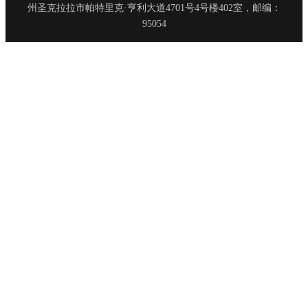
州圣克拉拉市帕特里克·亨利大道4701号4号楼402室，邮编：
95054