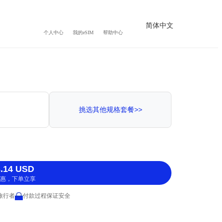
简体中文
个人中心
我的eSIM
帮助中心
挑选其他规格套餐>>
.14 USD
惠，下单立享
 旅行者
付款过程保证安全