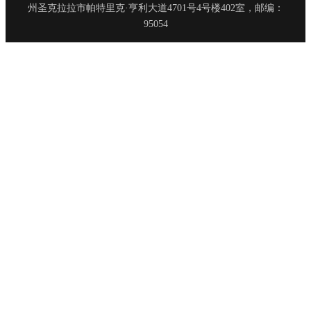
州圣克拉拉市帕特里克·亨利大道4701号4号楼402室，邮编：
95054