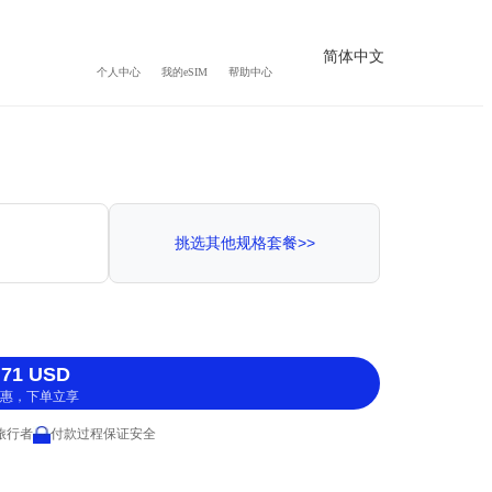
简体中文
个人中心
我的eSIM
帮助中心
挑选其他规格套餐>>
71 USD
惠，下单立享
 旅行者
付款过程保证安全