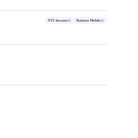
NTT docomo
Rakuten Mobile
5G
5G
货