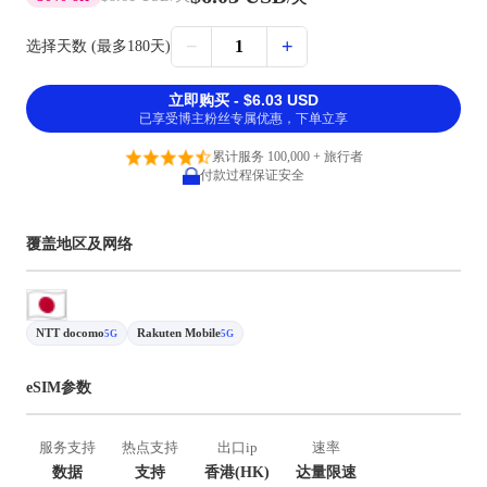
−
+
1
选择天数 (最多180天)
立即购买 - $6.03 USD
已享受博主粉丝专属优惠，下单立享
累计服务 100,000 + 旅行者
付款过程保证安全
覆盖地区及网络
NTT docomo
Rakuten Mobile
5G
5G
eSIM参数
服务支持
热点支持
出口ip
速率
数据
支持
香港(HK)
达量限速