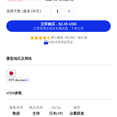
−
+
1
选择天数 (最多180天)
立即购买 - $2.45 USD
已享受博主粉丝专属优惠，下单立享
累计服务 100,000 + 旅行者
付款过程保证安全
覆盖地区及网络
NTT docomo
4G
eSIM参数
服务支持
热点支持
出口ip
速率
数据
支持
日本(JP)
达量限速