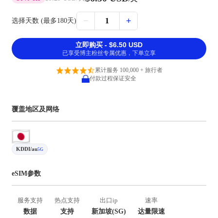
−
+
1
选择天数 (最多180天)
立即购买 - $6.50 USD
已享受博主粉丝专属优惠，下单立享
累计服务 100,000 + 旅行者
付款过程保证安全
覆盖地区及网络
KDDI/au
5G
eSIM参数
服务支持
热点支持
出口ip
速率
数据
支持
新加坡(SG)
达量限速