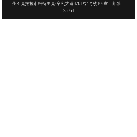
州圣克拉拉市帕特里克·亨利大道4701号4号楼402室，邮编：
95054