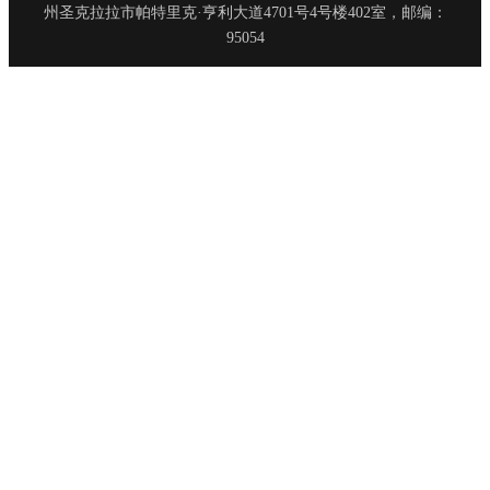
州圣克拉拉市帕特里克·亨利大道4701号4号楼402室，邮编：
95054