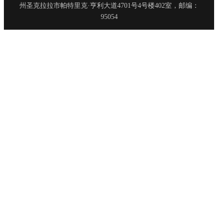
州圣克拉拉市帕特里克·亨利大道4701号4号楼402室，邮编：
95054