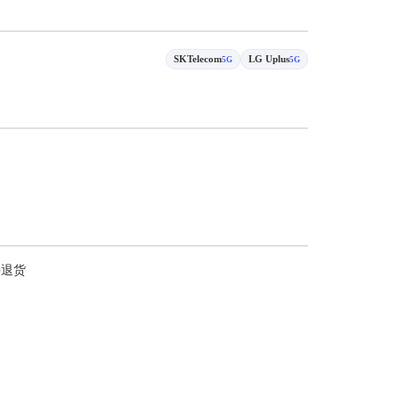
SKTelecom
LG Uplus
5G
5G
持退货