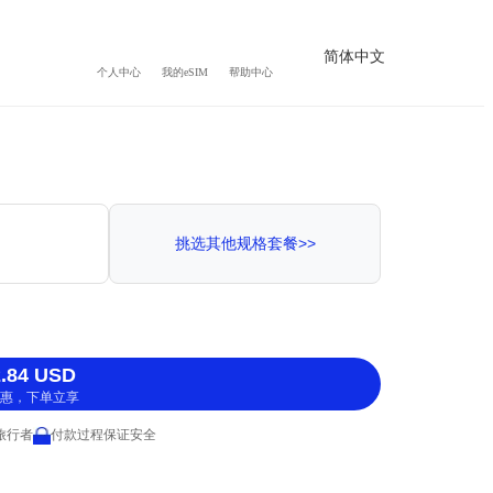
简体中文
个人中心
我的eSIM
帮助中心
挑选其他规格套餐>>
.84 USD
惠，下单立享
 旅行者
付款过程保证安全