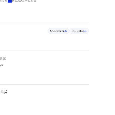
 旅行者
付款过程保证安全
SKTelecom
LG Uplus
5G
5G
速率
ps
持退货