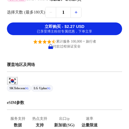
−
+
1
选择天数 (最多180天)
立即购买 - $2.27 USD
已享受博主粉丝专属优惠，下单立享
累计服务 100,000 + 旅行者
付款过程保证安全
覆盖地区及网络
SKTelecom
LG Uplus
5G
5G
eSIM参数
服务支持
热点支持
出口ip
速率
数据
支持
新加坡(SG)
达量限速