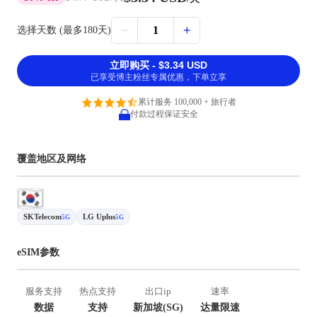
−
+
1
选择天数 (最多180天)
立即购买 - $3.34 USD
已享受博主粉丝专属优惠，下单立享
累计服务 100,000 + 旅行者
付款过程保证安全
覆盖地区及网络
SKTelecom
LG Uplus
5G
5G
eSIM参数
服务支持
热点支持
出口ip
速率
数据
支持
新加坡(SG)
达量限速