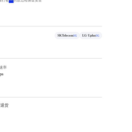
 旅行者
付款过程保证安全
SKTelecom
LG Uplus
5G
5G
速率
ps
持退货