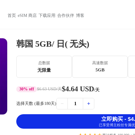
首页
eSIM 商店
下载应用
合作伙伴
博客
韩国 5GB/ 日( 无头)
总数据
高速数据
5GB
无限量
$4.64 USD
30% off
$6.63 USD
/天
/天
−
+
1
选择天数 (最多180天)
立即购买 - $4.
已享受博主粉丝专属优