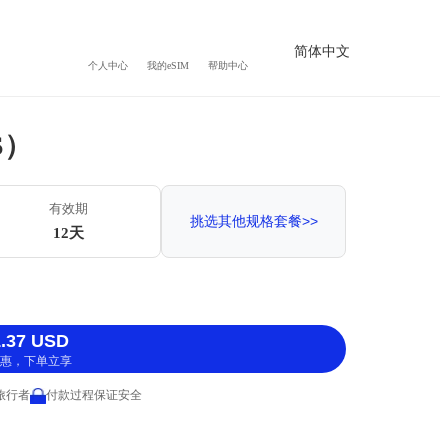
简体中文
个人中心
我的eSIM
帮助中心
S）
有效期
挑选其他规格套餐>>
12天
.37 USD
惠，下单立享
 旅行者
付款过程保证安全