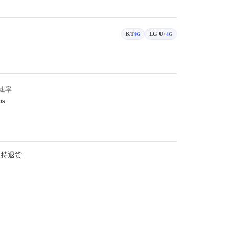
KT
LG U+
4G
4G
速率
ps
支持退货