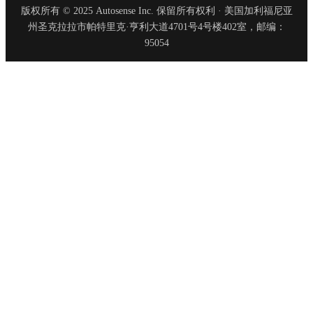
版权所有 © 2025 Autosense Inc. 保留所有权利 · 美国加利福尼亚
州圣克拉拉市帕特里克·亨利大道4701号4号楼402室，邮编：
95054