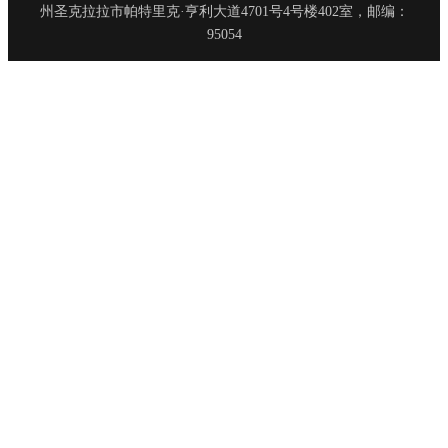
州圣克拉拉市帕特里克·亨利大道4701号4号楼402室，邮编：
95054