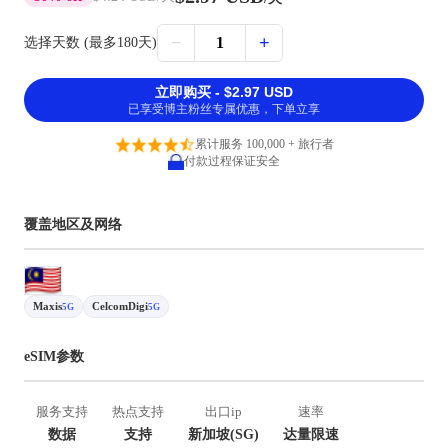
−
+
1
选择天数 (最多180天)
立即购买 - $2.97 USD
已享受博主粉丝专属优惠，下单立享
累计服务 100,000 + 旅行者
付款过程保证安全
覆盖地区及网络
Maxis
CelcomDigi
5G
5G
eSIM参数
服务支持
热点支持
出口ip
速率
数据
支持
新加坡(SG)
达量限速