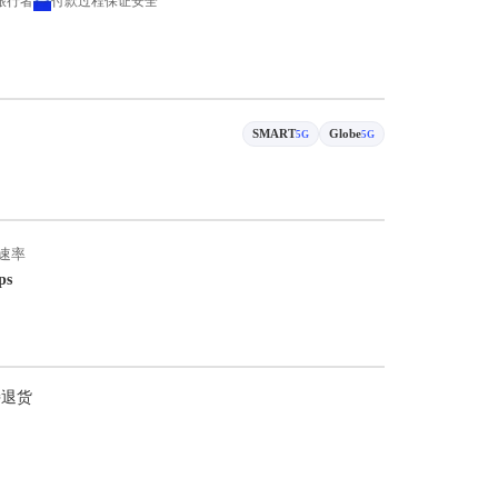
 旅行者
付款过程保证安全
SMART
Globe
5G
5G
速率
ps
持退货