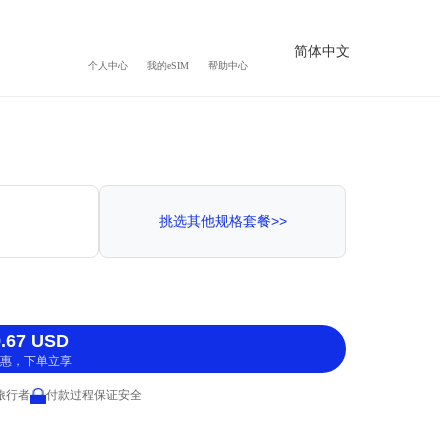
简体中文
个人中心
我的eSIM
帮助中心
挑选其他规格套餐>>
.67 USD
惠，下单立享
 旅行者
付款过程保证安全