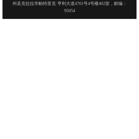
州圣克拉拉市帕特里克·亨利大道4701号4号楼402室，邮编：
95054