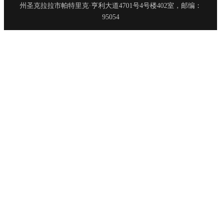
州圣克拉拉市帕特里克·亨利大道4701号4号楼402室，邮编：
95054