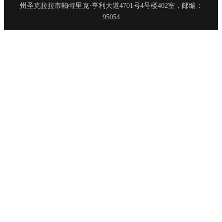
州圣克拉拉市帕特里克·亨利大道4701号4号楼402室，邮编：
95054