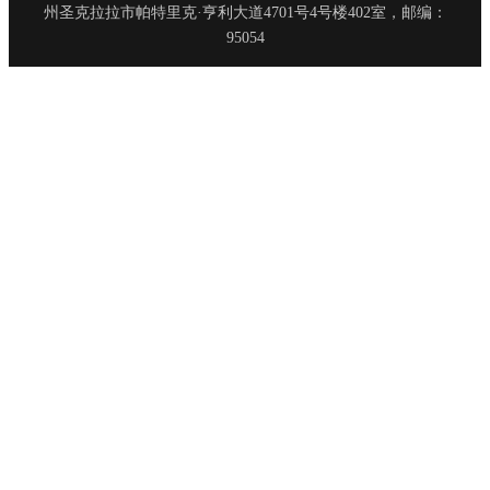
州圣克拉拉市帕特里克·亨利大道4701号4号楼402室，邮编：
95054